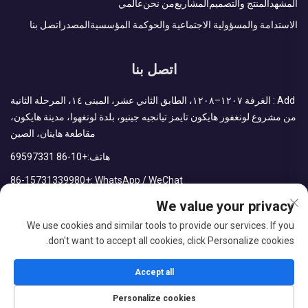
المشهد
المنتج والتصميم
المشاريع
من نحن
عالمي
الاستدامة والمسؤولية الاجتماعية والحوكمة المؤسسية
المصدر
اتصل بنا
اتصل بنا
Add : الغرفة ١٢٠٧–١٢٠٨، الطابق الثاني عشر، المبنى ١٤، المرحلة الثانية
من مشروع لونغفور هايكون تايمز تيانجيه جينيو، بلدة لونغهوا، مدينة هايكون،
مقاطعة هاينان، الصين
هاتف:
+86-10 69597331
+86-15731339980
WhatsApp / WeChat :
البريد الإلكتروني:
sales@cdph.com.cn
We value your privacy
We use cookies and similar tools to provide our services. If you
don't want to accept all cookies, click Personalize cookies.
جميع الحقوق محفوظة لشركة سي دي بي إتش (هاينان) المحدودة
Accept all
مدونة
سياسة الخصوصية
Personalize cookies