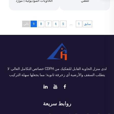
للطي
الحاويات الموديولية | مورّد
منازل حاويات مخصصة - كيفية
تركيب المنازل الجاهزة
...
سابق
1
5
6
7
8
9
تالي
لدى منزل الحاوية القابل للتفكيك من CDPH خصائص التكامل العالي: لا
يتطلب السقف والأرضية أي زخرفة ثانوية؛ مما يجعلها سهلة التركيب
روابط سريعة