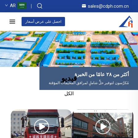
AR
sales@cdph.com.cn
احصل على عرض أسعار
أكثر من ٢٨ عامًا من الخبرة
فيديو
مُكرَّسون لتوفير حلٍّ شاملٍ لمرافق المخيمات المؤقتة
الكل