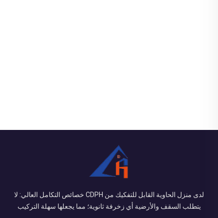
لدى منزل الحاوية القابل للتفكيك من CDPH خصائص التكامل العالي: لا
يتطلب السقف والأرضية أي زخرفة ثانوية؛ مما يجعلها سهلة التركيب