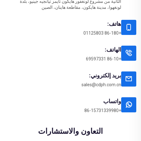
الثانية من مشروع لونغفور هايكون تايمز تيانجيه جينيو، بلدة
لونغهوا، مدينة هايكون، مقاطعة هاينان، الصين
هاتف:
+86-180 01125803
الهاتف:
+86-10 69597331
بريد إلكتروني:
sales@cdph.com.cn
واتساب
+86-15731339980
التعاون والاستشارات