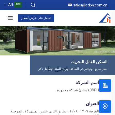
AR
sales@cdph.com.cn
احصل على عرض أسعار
السكن القابل للتحريك
اتصل بنا
نشر سريع، وتوفير في الطاقة، وودي للبيئة، وتكامل ذكي
اسم الشركة
CDPH (هينان) شركة محدودة
العنوان
الغرفة ١٢٠٧–١٢٠٨، الطابق الثاني عشر، المبنى ١٤، المرحلة