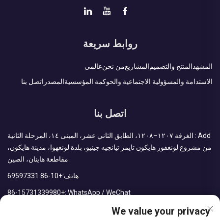
روابط سريعة
المشهد
المنتج والتصميم
المشاريع
من نحن
عالمي
الاستدامة والمسؤولية الاجتماعية والحوكمة المؤسسية
المصدر
اتصل بنا
اتصل بنا
Add : الغرفة ١٢٠٧–١٢٠٨، الطابق الثاني عشر، المبنى ١٤، المرحلة الثانية
من مشروع لونغفور هايكون تايمز تيانجيه جينيو، بلدة لونغهوا، مدينة هايكون،
مقاطعة هاينان، الصين
هاتف:
+86-10 69597331
+86-15731339980
WhatsApp / WeChat :
We value your privacy
البريد الإلكتروني:
sales@cdph.com.cn