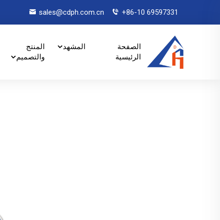
sales@cdph.com.cn
+86-10 69597331
الصفحة
المشهد
المنتج
الرئيسية
والتصميم