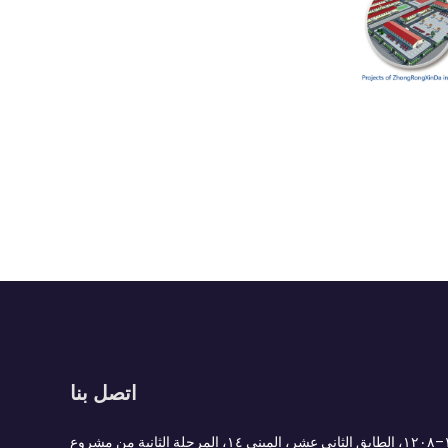
اتصل بنا
Add : الغرفة ١٢٠٧–١٢٠٨، الطابق الثاني عشر، المبنى ١٤، المرحلة الثانية من مشروع