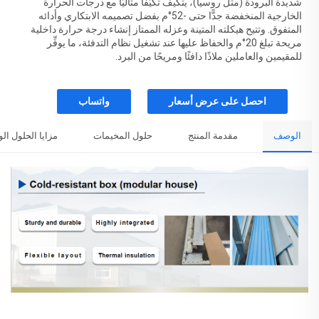
شديدة البرودة (مثل روسيا)، يتكيف تكيُّفًا مثاليًّا مع درجات الحرارة
الخارجية المنخفضة جدًّا حتى -52°م بفضل تصميمه الابتكاري وأدائه
المتفوق. وتتيح هيكلته المتينة وعزله الممتاز إنشاء درجة حرارة داخلية
مريحة تبلغ 20°م والحفاظ عليها عند تشغيل نظام التدفئة، ما يوفِّر
للمقيمين والعاملين ملاذًا دافئًا ومريحًا من البرد.
احصل على عرض أسعار
واتساب
الوصف
مقدمة المنتج
حلول المخيمات
مزايا الحلول ال