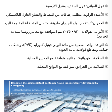
③ عزل المباني: عزل السقف، وعزل الأرضية
④ الأعمدة الزاوية: تتطلب إضافات من المطاط والقطن العازل البلاستيكي
⑤ الجدران: تُستخدم ألواح الجدران طريقة الاتصال المتداخلة المقاومة للبرد
⑥ الأبواب الفولاذية: ٩٢٠ × ٢٠٣٥ مم (متوافقة مع معايير روسيا لسلامة
الحريق)
⑦ النوافذ: نوافذ مفصلية من مادة البولي فينيل كلورايد (PVC)، وشبكات
حماية، ومقاطع فولاذية عالية الجودة
⑧ السلامة الكهربائية: المفاتيح متوافقة مع المعايير المحلية.
⑨ السلامة من الحرائق: متوافقة مع اللوائح المحلية.