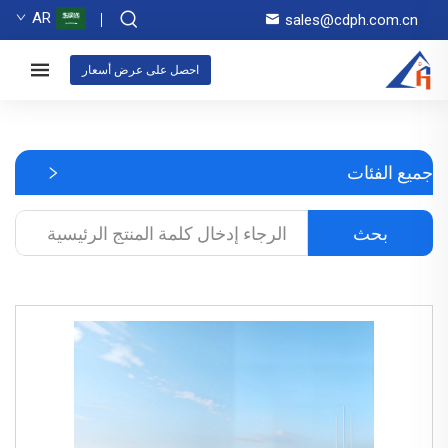
AR
sales@cdph.com.cn
احصل على عرض أسعار
جميع الفئات
بحث