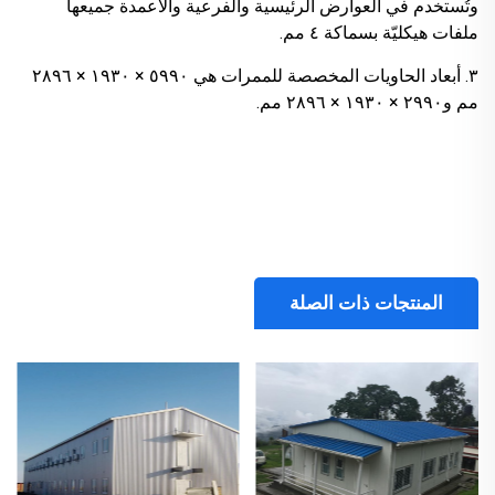
وتُستخدم في العوارض الرئيسية والفرعية والأعمدة جميعها
ملفات هيكليّة بسماكة ٤ مم.
٣. أبعاد الحاويات المخصصة للممرات هي ٥٩٩٠ × ١٩٣٠ × ٢٨٩٦
مم و٢٩٩٠ × ١٩٣٠ × ٢٨٩٦ مم.
المنتجات ذات الصلة