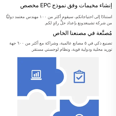
إنشاء مخيمات وفق نموذج EPC مخصص
استنادًا إلى احتياجاتكم، سيقوم أكثر من ١٠٠ مهندس معتمد دوليًّا
من شركة تشينغدونغ بإعداد حلٍّ رائدٍ لكم.
مُصنَّعة في مصنعنا الخاص
تصنيع ذكي في ٥ مصانع عالمية، وشراكة مع أكثر من ٦٠٠ جهة
توريد محلية ودولية قوية، ونظام لوجستي مستقر.