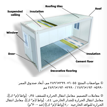
① مواصفات المنتج: ٦٠٥٥×٢٩٩٠×٢٨٩٦ مم، أبعاد صندوق الممر:
٥٩٩٠×١٩٣٠×٢٨٩٦ / ٢٩٩٠×١٩٣٠×٢٨٩٦ مم
② معاملات التصميم: معامل انتقال الحرارة للسقف: ٠٫٣٥ [واط/(م²·ك)]،
معامل انتقال الحرارة للجدار الخارجي: ٠٫٤٤ [واط/(م²·ك)]، معامل انتقال
الحرارة للنوافذ الخارجية: ٢٫٠ [واط/(م²·ك)] (عند −٣٠°م)