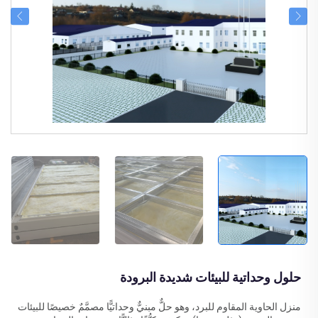
حلول وحداتية للبيئات شديدة البرودة
منزل الحاوية المقاوم للبرد، وهو حلٌّ مبنيٌّ وحداتيًّا مصمَّمٌ خصيصًا للبيئات