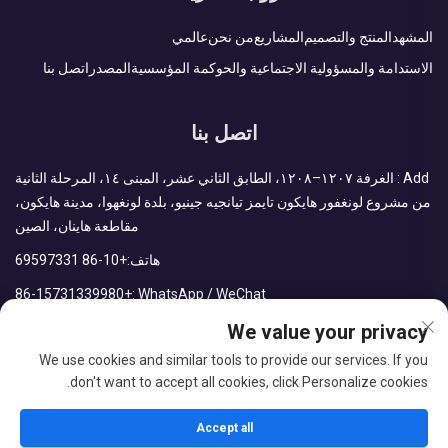
المشهد
المنتج والتصميم
المشاريع
من نحن
عالمي
الاستدامة والمسؤولية الاجتماعية والحوكمة المؤسسية
المصدر
اتصل بنا
اتصل بنا
Add : الغرفة ١٢٠٧–١٢٠٨، الطابق الثاني عشر، المبنى ١٤، المرحلة الثانية
من مشروع لونغفور هايكون تايمز تيانجيه جينيو، بلدة لونغهوا، مدينة هايكون،
مقاطعة هاينان، الصين
هاتف:
+86-10 69597331
+86-15731339980
WhatsApp / WeChat :
البريد الإلكتروني:
sales@cdph.com.cn
We value your privacy
We use cookies and similar tools to provide our services. If you
don't want to accept all cookies, click Personalize cookies.
جميع الحقوق محفوظة لشركة سي دي بي إتش (هاينان) المحدودة
Accept all