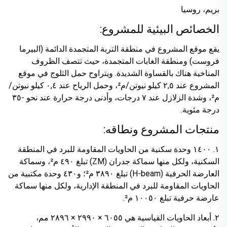
بريم، روسيا
الخصائص البيئية للمشروع:
يقع موقع المشروع في منطقة التربة المتجمدة الدائمة (البيرما
فروست) ومنطقة الغابات المتجمدة، حيث تتصف الظروف
المناخية هناك بالقساوة الشديدة. ويتراوح حمل الثلوج في موقع
المشروع عند ٢,٥ كيلو نيوتن/م²، وحمل الرياح عند ٠,٤ كيلو نيوتن/
م²، وشدة الزلازل عند ٧ درجات، وأدنى درجة حرارة عند نحو -٣٥
درجة مئوية.
منتجات المشروع ونطاقه:
١. ١٤٠٠ وحدة سكنية من الحاويات المقاومة للبرد في المنطقة
السكنية، ولكل منها سماكة جدران (ZM) تبلغ ٤٩٠ م²، وسماكة
العارضة الحرفية (H-beam) تبلغ ٣٨٩٠ م²؛ و٤٣٠ وحدة مكتبية من
الحاويات المقاومة للبرد في المنطقة الإدارية، ولكل منها سماكة
عارضة حرفية تبلغ ١٠٠٥٠ م².
٢. أبعاد الحاويات القياسية هي ٦٠٥٥ × ٢٩٩٠ × ٢٨٩٦ مم،