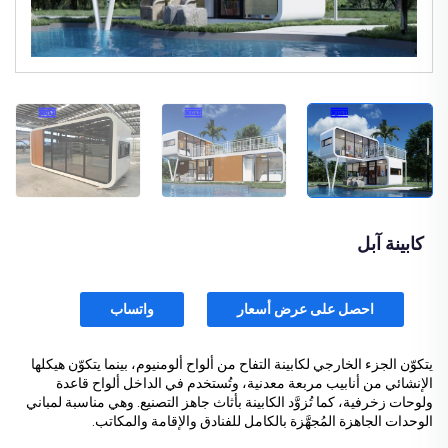
كابينة آبل
احصل على عرض أسعار
واتساب
يتكوّن الجزء الخارجي لكابينة التفاح من ألواح ألومنيوم، بينما يتكوّن هيكلها
الإنشائي من أنابيب مربعة معدنية، وتُستخدم في الداخل ألواح قاعدة
ولوحات زخرفية، كما تُزوَّد الكابينة بأثاث جاهز التصنيع. وهي مناسبة لمباني
الوحدات الجاهزة المُجهَّزة بالكامل للفنادق والإقامة والمكاتب.