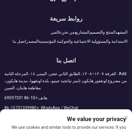
روابط سريعة
المشهد
المنتج والتصميم
المشاريع
من نحن
عالمي
الاستدامة والمسؤولية الاجتماعية والحوكمة المؤسسية
المصدر
اتصل بنا
اتصل بنا
Add : الغرفة ١٢٠٧–١٢٠٨، الطابق الثاني عشر، المبنى ١٤، المرحلة الثانية
من مشروع لونغفور هايكون تايمز تيانجيه جينيو، بلدة لونغهوا، مدينة هايكون،
مقاطعة هاينان، الصين
هاتف:
+86-10 69597331
+86-15731339980
WhatsApp / WeChat :
We value your privacy
البريد الإلكتروني:
sales@cdph.com.cn
We use cookies and similar tools to provide our services. If you