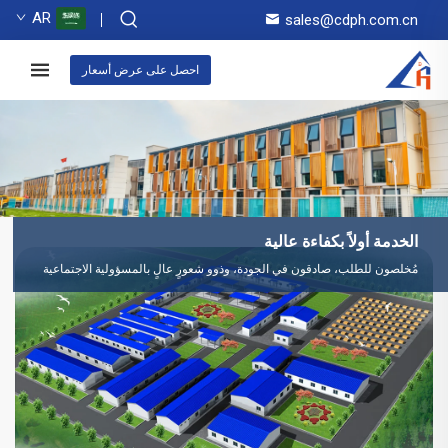
AR
sales@cdph.com.cn
احصل على عرض أسعار
الخدمة أولاً بكفاءة عالية
مُخلصون للطلب، صادقون في الجودة، وذوو شعورٍ عالٍ بالمسؤولية الاجتماعية