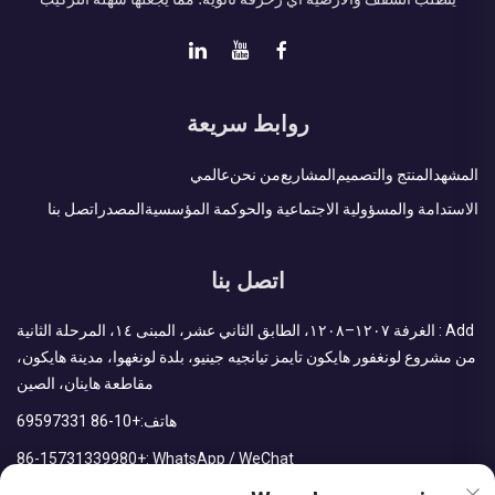
روابط سريعة
المشهد
المنتج والتصميم
المشاريع
من نحن
عالمي
الاستدامة والمسؤولية الاجتماعية والحوكمة المؤسسية
المصدر
اتصل بنا
اتصل بنا
Add : الغرفة ١٢٠٧–١٢٠٨، الطابق الثاني عشر، المبنى ١٤، المرحلة الثانية
من مشروع لونغفور هايكون تايمز تيانجيه جينيو، بلدة لونغهوا، مدينة هايكون،
مقاطعة هاينان، الصين
هاتف:
+86-10 69597331
+86-15731339980
WhatsApp / WeChat :