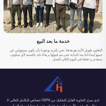
خدمة ما بعد البيع
التعاون طويل الأمد هو هدفنا. نحن نلتزم بوعودنا بأن نكون مسؤولين عن
جميع إمداداتنا منذ البداية حتى يتم قبولها برضاء تام. بالنسبة لأي شكوى،
سنقدم رد فعلنا في اليوم التالي للعمل.
لدى منزل الحاوية القابل للتفكيك من CDPH خصائص التكامل العالي: لا
يتطلب السقف والأرضية أي زخرفة ثانوية؛ مما يجعلها سهلة التركيب