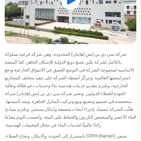
شركة سي دي بي إتش (هاينان) المحدودة، وهي شركة فرعية مملوكة
بالكامل لشركة بكين تشنغ دونغ الدولية للإسكان الجاهز، تُعَدّ المنصة
الأساسية لمجموعة الشركة في التوسع العميق في الأسواق الخارجية ودفع
استراتيجيتها العالمية. وتتركّز أنشطة الشركة على تنفيذ مختلف المشاريع
الخارجية، وتلتزم بتقديم خدمات هندسية بناءً وخدمات دعم فعّالة وعالية
الجودة للعملاء الدوليين. وتعتبر شركة سي دي بي إتش (هاينان) شركة
متخصصة في تصميم وتصنيع وبيع وتركيب المنازل الجاهزة. ومنذ تأسيسها،
ظلّت الشركة تتمسك بإجراء أبحاث متعمقة وابتكار مستمر، وتلتزم بمبادئ
البناء الأخضر والمنخفض الكربون والحفاظ على البيئة، وأصبحت اليوم مقدّمًا
رائدًا عالميًّا لخدمات البناء في مجال المخيمات الهندسية.
تسعى CDPH (Hainan) باستمرار إلى الجودة، والابتكار، ونجاح العملاء،