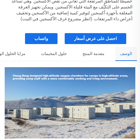
خصيصًا للمناطق المرتفعة التي تعاني من نقص الأكسجين. وهي تساعد
الجسم على التكيُّف مع البيئة قليلة الأكسجين. ويمكن تجهيز الغرفة
المغلقة بأجهزة أكسجين لتوفير كمية إضافية من الأكسجين وتخفيف
أعراض داء المرتفعات. (انظر مشروع غرف الأكسجين في التبت)
احصل على عرض أسعار
واتساب
الوصف
مقدمة المنتج
حلول المخيمات
مزايا الحلول ال