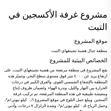
مشروع غرفة الأكسجين في
التبت
موقع المشروع:
منطقة جبال هضبة تشينغهاي-التبت
الخصائص البيئية للمشروع:
يقع المشروع في منطقة مرتفعة من هضبة تشينغهاي-التبت، على
ارتفاع يزيد عن ٤٠٠٠ متر فوق مستوى سطح البحر، وتتميّز هذه
المنطقة بالإشعاع الشمسي القوي، والفرق الكبير في درجات
الحرارة بين النهار والليل، وندرة الهواء. ولضمان ظروف إنتاج
ومعيشة طبيعية في هذه المنطقة المرتفعة، تم تركيب غرفة
أكسجين. ويبلغ حمل الثلوج في موقع المشروع ٠٫٦ كيلو نيوتن/م²،
وحمل الرياح ٠٫٥ كيلو نيوتن/م²، وشدة الزلزال ٧ درجات، وأدنى