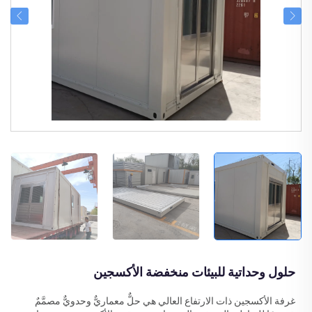
حلول وحداتية للبيئات منخفضة الأكسجين
غرفة الأكسجين ذات الارتفاع العالي هي حلٌّ معماريٌّ وحدويٌّ مصمَّمٌ