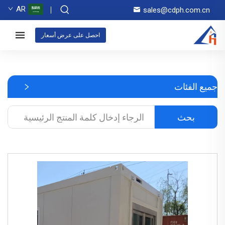
AR
sales@cdph.com.cn
احصل على عرض أسعار
جميع الفئات
بحث