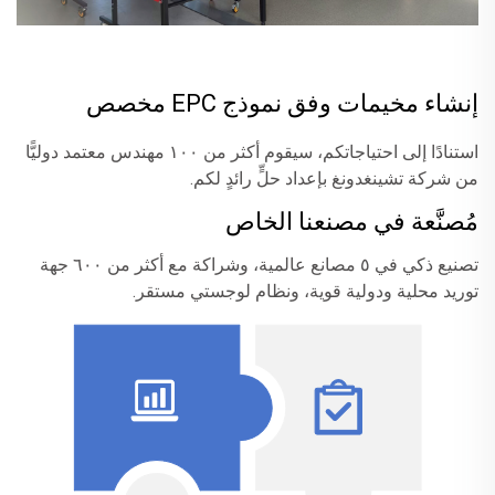
إنشاء مخيمات وفق نموذج EPC مخصص
استنادًا إلى احتياجاتكم، سيقوم أكثر من ١٠٠ مهندس معتمد دوليًّا
من شركة تشينغدونغ بإعداد حلٍّ رائدٍ لكم.
مُصنَّعة في مصنعنا الخاص
تصنيع ذكي في ٥ مصانع عالمية، وشراكة مع أكثر من ٦٠٠ جهة
توريد محلية ودولية قوية، ونظام لوجستي مستقر.