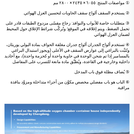
① مواصفات المنتج: ٦٠٥٥ × ٢٤٣٥ × ٢٨٠٠ مم
② يستخدم السقف ألواح سقف الحاويات لتحسين العزل الهوائي.
③ متطلبات خاصة للأبواب والنوافذ: زجاج مقسّى مزدوج الطبقات قادر على
تحمل الضغط، ويتم إغلاقه في الموقع؛ وتُركَّب شرائط الإغلاق حول المحيط
لضمان العزل الهوائي.
④ تستخدم ألواح الجدران ألواح جدران مغلقة الحواف بمادة البولي يوريثان،
وتُثبَّت بالبراغي إلى عوارض السقف في الأعلى (ويجوز استبدال البراغي
بالمسامير إذا تم شحن الوحدة في حاوية واحدة أو كحزمة واحدة)، مع أخاديد
داخلية وخارجية في القاعدة، ويُطبَّق مادة مانعة للتسرب على المفاصل.
⑤ يُضاف مظلة فوق باب المدخل.
⑥ الباب هو باب مفصلي مخصص مكوَّن من أجزاء متداخلة ومزوَّد بنافذة
مراقبة.