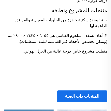
درجة حرارة -٢٠°م.
منتجات المشروع ونطاقه:
١. ١٨ وحدة سكنية جاهزة من الحاويات المعيارية والمرافق
الداعمة لها.
٢. أبعاد السقف الملحوم القياسي هي ٦٠٥٥ × ٢٤٣٥ × ٢٨٠٠ مم
(ويمكن تخصيص الأحجام غير القياسية لتلبية المتطلبات).
متطلب مشروع خاص: درجة عالية من العزل الهوائي.
المنتجات ذات الصلة