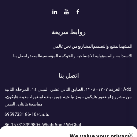
روابط سريعة
المشهد
المنتج والتصميم
المشاريع
من نحن
عالمي
الاستدامة والمسؤولية الاجتماعية والحوكمة المؤسسية
المصدر
اتصل بنا
اتصل بنا
Add : الغرفة ١٢٠٧–١٢٠٨، الطابق الثاني عشر، المبنى ١٤، المرحلة الثانية
من مشروع لونغفور هايكون تايمز تيانجيه جينيو، بلدة لونغهوا، مدينة هايكون،
مقاطعة هاينان، الصين
هاتف:
+86-10 69597331
+86-15731339980
WhatsApp / WeChat :
We value your privacy
البريد الإلكتروني:
sales@cdph.com.cn