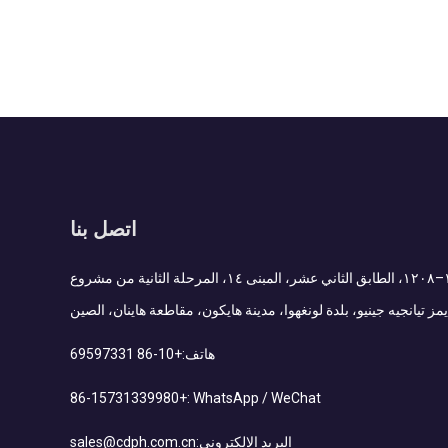
اتصل بنا
Add : الغرفة ١٢٠٧–١٢٠٨، الطابق الثاني عشر، المبنى ١٤، المرحلة الثانية من مشروع
مز تيانجيه جينيو، بلدة لونغهوا، مدينة هايكون، مقاطعة هاينان، الصين
هاتف:
+86-10 69597331
+86-15731339980
WhatsApp / WeChat :
البريد الإلكتروني:
sales@cdph.com.cn