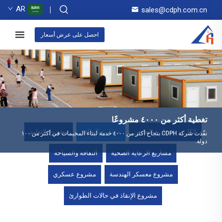
AR
sales@cdph.com.cn
احصل على عرض أسعار
تغطية أكثر من ٤٠٠٠ مشروعًا
الكل
مشاريع التعدين
مشاريع الطاقة
مشروع التعليم
نفّذت شركة CDPH بنجاح أكثر من ٤٠٠٠ خدمة لبناء المخيمات في أكثر من ١٠٠
دولة.
مشاريع الرعاية الصحية
الثقافة والسياحة
مشروع معسكر الهندسة
مشروع عسكري
مشروع الإنقاذ في حالات الطوارئ