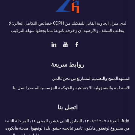
لدى منزل الحاوية القابل للتفكيك من CDPH خصائص التكامل العالي: لا
يتطلب السقف والأرضية أي زخرفة ثانوية؛ مما يجعلها سهلة التركيب
روابط سريعة
المشهد
المنتج والتصميم
المشاريع
من نحن
عالمي
الاستدامة والمسؤولية الاجتماعية والحوكمة المؤسسية
المصدر
اتصل بنا
اتصل بنا
Add : الغرفة ١٢٠٧–١٢٠٨، الطابق الثاني عشر، المبنى ١٤، المرحلة الثانية
من مشروع لونغفور هايكون تايمز تيانجيه جينيو، بلدة لونغهوا، مدينة هايكون،