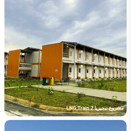
استنادًا إلى الظروف البيئية، كما صممنا الديكور الداخلي وفقًا لمتطلبات
العميل.
مشروع نيجيريا LNG Train 7
الدولة: نيجيريا قطاع المشروع: الطاقة مساحة البناء: 103485 متر مربع
فترة البناء: 2022~2023 النقاط الرئيسية في الاعتبار: تصميم المخيم،