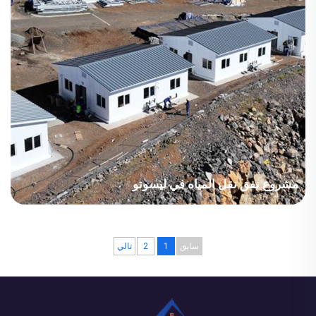
مشروع نفق نقل المياه في ليسوتو
البلد: ليسوتو الصناعة: البناء المساحة: 10768 متر مربع فترة البناء: 2023
النقاط الرئيسية: يتميز المشروع بتعدد أنواع المنتجات، بما في ذلك الفلل
سابق
1
2
تالي
والعتبات على شكل H والمنازل من نوع ZA. ينتمي المناخ المحلي إلى...