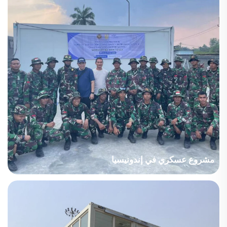
متكرر ولكن...
مشروع عسكري في إندونيسيا
البلد: الصومال، قطاع المشروع: عسكري، المساحة المبنية: 580 متر
مربع، مدة الإنشاء: 2024، النقاط الرئيسية قيد الاعتبار: لا توجد رافعة في
الموقع، يجب مراعاة التركيب اليدوي بالكامل. تقع الوحدات السكنية في
مناطق مختلفة، ويجب التنسيق مع...