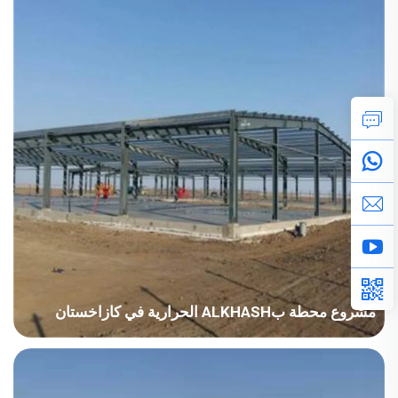
التركيب السريع، مقاومة التآكل، مقاومة الحريق، الإقامة طويلة الأمد
والشحن الكمي...
مشروع محطة بALKHASH الحرارية في كازاخستان
البلد: كازاخستان قطاع المشروع: الطاقة مساحة البناء: 15,170 متر مربع
فترة البناء: 2015 النقاط الرئيسية في الاعتبار: أول شحنة توريد إلى
شركة ENR في كوريا. الموقع بارد ومغطى بالثلوج بكثافة، يتطلب...