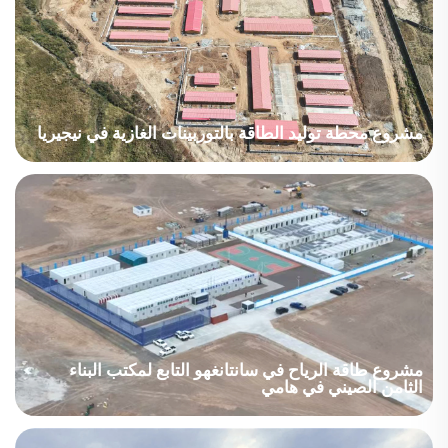
ضمن منطقة التندرا و...
مشروع محطة توليد الطاقة بالتوربينات الغازية في نيجيريا
يعتمد هذا المشروع تخطيطًا مدمجًا يجمع بين وحدات الإقامة من النوع أ
والنوع كي لبناء معسكر متعدد الوظائف يضم مناطق المكاتب والإقامة
والمؤتمرات والخدمات الغذائية.
مشروع طاقة الرياح في سانتانغهو التابع لمكتب البناء
الثامن الصيني في هامي
تعرض موقع المشروع لرياح قوية، ولذلك طوّرنا حلولاً مخصصة للمنازل