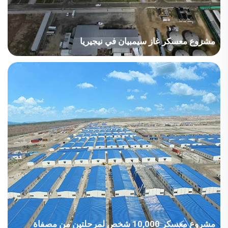
مشروع معسكر غاز سيمبيان في نيجيريا
إن إدارة الجودة والصحة والسلامة والبيئة (QHSE) لدينا في الموقع،
وخدمتنا الاستجابة على مدار 24 ساعة طوال أيام الأسبوع، تجسدان مبدأ
«مشروعٌ واحد، منظمة واحدة؛ ومنظمة واحدة، منصة واحدة؛ ومنصة
واحدة، مجموعة واحدة من أدوات الإدارة»، مما يجعل كل مشروعٍ
مشروعًا رائدًا في النهاية. وقد كسبنا بذلك تقديرًا عاليًا وثقة كبيرة من
عملائنا.
مشروع معسكر 10,000 شخص لمرحلتين من مصفاة