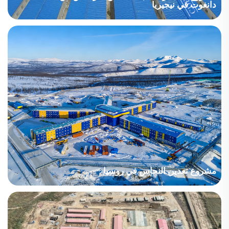
دانغوت في نيجيريا
من المتوقع أن يستوعب المخيم ٤٠٬٠٠٠ شخص. وقدمت شركة
تشنجدونغ أعمال الإنشاء والمرافق الشاملة لهذا المشروع، والتي تشمل
وحدات السكن والمكاتب والمستشفى والوظائف المساعدة الأخرى،
مثل أنظمة المياه والكهرباء والأسقف والأرضيات وحماية الحريق والأثاث
والأجهزة المنزلية وتجهيزات الحمامات والاتصالات والخزائن. وتبلغ
المساحة الإجمالية للمباني في المخيم ٢٨٠٬٠٠٠ متر مربع، وتضم ما
يقارب ١٬٠٠٠ مبنى.
مشروع تعدين النحاس في روسيا
اسم المشروع: مشروع تعدين النحاس في روسيا البلد: روسيا قطاع
المشروع: التعدين المساحة المبنية: 3916.41 متر مربع فترة الإنشاء:
2021 النقاط الرئيسية التي تؤخذ بعين الاعتبار: تقع منطقة المشروع