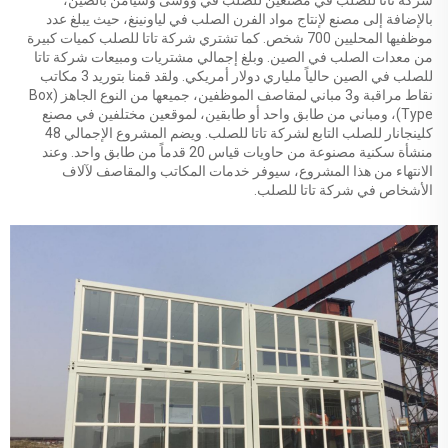
بالإضافة إلى مصنع لإنتاج مواد الفرن الصلب في لياونينغ، حيث يبلغ عدد
موظفيها المحليين 700 شخص. كما تشتري شركة تاتا للصلب كميات كبيرة
من معدات الصلب في الصين. وبلغ إجمالي مشتريات ومبيعات شركة تاتا
للصلب في الصين حالياً ملياري دولار أمريكي. ولقد قمنا بتوريد 3 مكاتب
نقاط مراقبة و3 مباني لمقاصف الموظفين، جميعها من النوع الجاهز (Box
Type)، ومباني من طابق واحد أو طابقين، لموقعين مختلفين في مصنع
كلينجانار للصلب التابع لشركة تاتا للصلب. ويضم المشروع الإجمالي 48
منشأة سكنية مصنوعة من حاويات قياس 20 قدماً من طابق واحد. وعند
الانتهاء من هذا المشروع، سيوفر خدمات المكاتب والمقاصف لآلاف
الأشخاص في شركة تاتا للصلب.