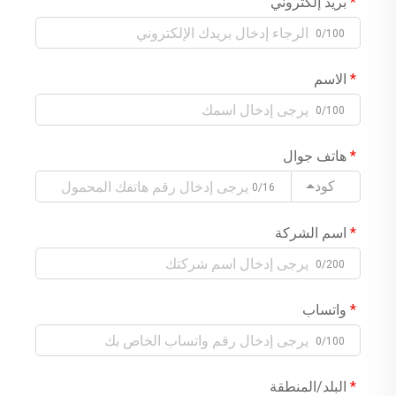
بريد إلكتروني
0/100
الاسم
0/100
هاتف جوال
كود
0/16
اسم الشركة
0/200
واتساب
0/100
البلد/المنطقة