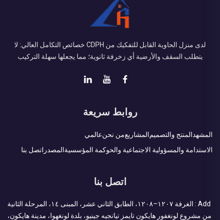
لدى منزل الحاوية القابل للتفكيك من CDPH خصائص التكامل العالي: لا
يتطلب السقف والأرضية أي زخرفة ثانوية؛ مما يجعلها سهلة التركيب
روابط سريعة
المشهد
المنتج والتصميم
المشاريع
من نحن
عالمي
الاستدامة والمسؤولية الاجتماعية والحوكمة المؤسسية
المصدر
اتصل بنا
اتصل بنا
Add : الغرفة ١٢٠٧–١٢٠٨، الطابق الثاني عشر، المبنى ١٤، المرحلة الثانية
من مشروع لونغفور هايكون تايمز تيانجيه جينيو، بلدة لونغهوا، مدينة هايكون،