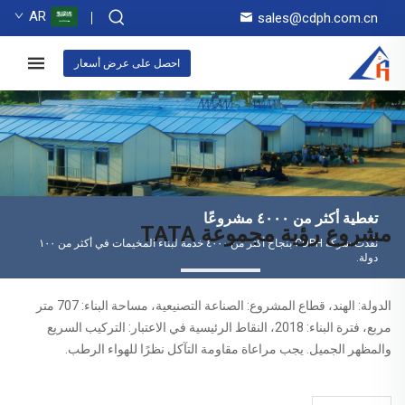
AR
sales@cdph.com.cn
احصل على عرض أسعار
تغطية أكثر من ٤٠٠٠ مشروعًا
مشروع رؤية مجموعة TATA
نفّذت شركة CDPH بنجاح أكثر من ٤٠٠٠ خدمة لبناء المخيمات في أكثر من ١٠٠
دولة.
الدولة: الهند، قطاع المشروع: الصناعة التصنيعية، مساحة البناء: 707 متر
مربع، فترة البناء: 2018، النقاط الرئيسية في الاعتبار: التركيب السريع
والمظهر الجميل. يجب مراعاة مقاومة التآكل نظرًا للهواء الرطب.