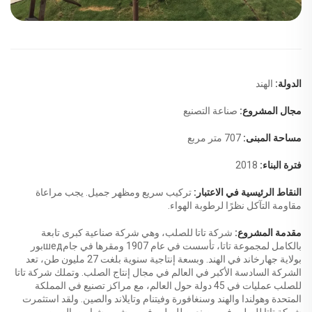
الدولة:
الهند
مجال المشروع:
صناعة التصنيع
مساحة المبنى:
707 متر مربع
فترة البناء:
2018
النقاط الرئيسية في الاعتبار:
تركيب سريع ومظهر جميل. يجب مراعاة
مقاومة التآكل نظرًا لرطوبة الهواء.
مقدمة المشروع:
شركة تاتا للصلب، وهي شركة صناعية كبرى تابعة
بالكامل لمجموعة تاتا، تأسست في عام 1907 ومقرها في جامшедبور
بولاية جهارخاند في الهند. وبسعة إنتاجية سنوية بلغت 27 مليون طن، تعد
الشركة السادسة الأكبر في العالم في مجال إنتاج الصلب. وتملك شركة تاتا
للصلب عمليات في 45 دولة حول العالم، مع مراكز تصنيع في المملكة
المتحدة وهولندا والهند وسنغافورة وفيتنام وتايلاند والصين. ولقد استثمرت
شركة تاتا للصلب في مصنعين للصلب في ووشى وشيامن بالصين،