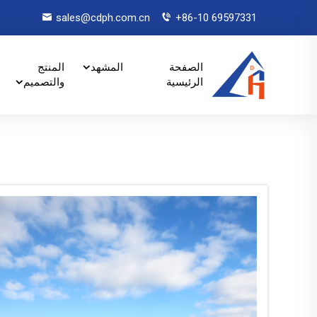
sales@cdph.com.cn
+86-10 69597331
الصفحة
المشهد
المنتج
الرئيسية
والتصميم