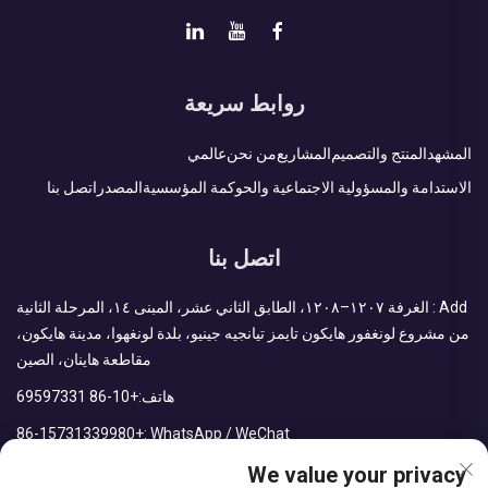
روابط سريعة
المشهد
المنتج والتصميم
المشاريع
من نحن
عالمي
الاستدامة والمسؤولية الاجتماعية والحوكمة المؤسسية
المصدر
اتصل بنا
اتصل بنا
Add : الغرفة ١٢٠٧–١٢٠٨، الطابق الثاني عشر، المبنى ١٤، المرحلة الثانية
من مشروع لونغفور هايكون تايمز تيانجيه جينيو، بلدة لونغهوا، مدينة هايكون،
مقاطعة هاينان، الصين
هاتف:
+86-10 69597331
+86-15731339980
WhatsApp / WeChat :
البريد الإلكتروني:
sales@cdph.com.cn
We value your privacy