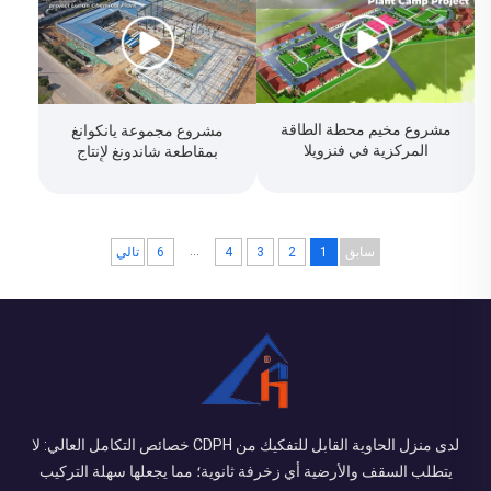
مشروع مخيم محطة الطاقة
مشروع مجموعة يانكوانغ
المركزية في فنزويلا
بمقاطعة شاندونغ لإنتاج
300,000 طن سنوياً من
الكابرولاكتام في مصنع لونان
الكيميائي
...
سابق
1
2
3
4
6
تالي
لدى منزل الحاوية القابل للتفكيك من CDPH خصائص التكامل العالي: لا
يتطلب السقف والأرضية أي زخرفة ثانوية؛ مما يجعلها سهلة التركيب