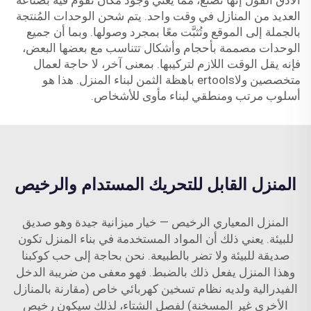
الأدق القول إنها تُصنع، مما يعني وجود مكان نقوم فيه بصناعة
العديد من المنازل في وقت واحد. يتم شحن الوحدات المُنتجة
بالجملة إلى الموقع وتُثبَّت معًا بمجرد وصولها. وبما أن جميع
الوحدات مصممة بأحجام وأشكال تتناسب مع بعضها البعض،
فإنه يقل الوقت اللازم لتركيبها. بمعنى آخر، لا حاجة لعمال
متخصصين ولاertools باهظة الثمن لبناء المنزل. هذا هو
أسلوب مرتب ومنطقي لبناء مأوى للأشخاص.
المنزل القابل للتحريك المستدام والرخيص
المنزل المعياري الرخيص — خيار ميزانية جيدة وهو صديق
للبيئة. يعني ذلك أن المواد المستخدمة في بناء المنزل تكون
صديقة للبيئة ولا تضر بالطبيعة. نحن بحاجة إلى حب كوكبنا
وهذا المنزل يفعل ذلك بالضبط. فهو معفى من ضريبة الدخل
الفيدرالية ولديه نظام تسخين كهربائي خاص (مقارنة بالمنازل
الأخرى غير المسخنة) لفصل الشتاء، لذلك سيكون رخيص