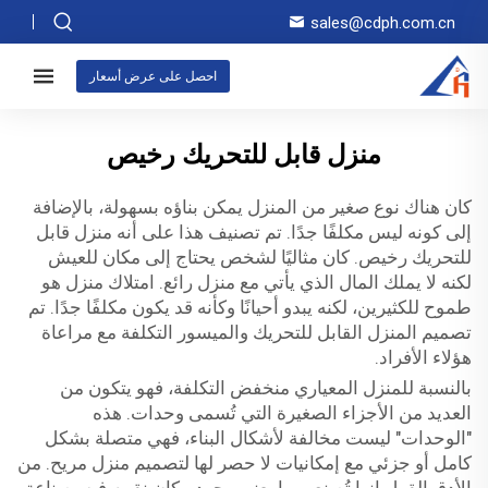
sales@cdph.com.cn
احصل على عرض أسعار
منزل قابل للتحريك رخيص
كان هناك نوع صغير من المنزل يمكن بناؤه بسهولة، بالإضافة
إلى كونه ليس مكلفًا جدًا. تم تصنيف هذا على أنه منزل قابل
للتحريك رخيص. كان مثاليًا لشخص يحتاج إلى مكان للعيش
لكنه لا يملك المال الذي يأتي مع منزل رائع. امتلاك منزل هو
طموح للكثيرين، لكنه يبدو أحيانًا وكأنه قد يكون مكلفًا جدًا. تم
تصميم المنزل القابل للتحريك والميسور التكلفة مع مراعاة
هؤلاء الأفراد.
بالنسبة للمنزل المعياري منخفض التكلفة، فهو يتكون من
العديد من الأجزاء الصغيرة التي تُسمى وحدات. هذه
"الوحدات" ليست مخالفة لأشكال البناء، فهي متصلة بشكل
كامل أو جزئي مع إمكانيات لا حصر لها لتصميم منزل مريح. من