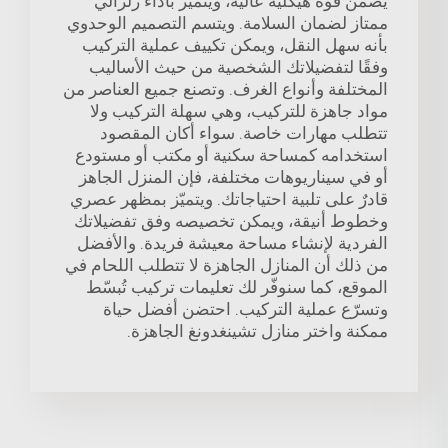
يضمن قوة هيكلية عالية، ويتميز بأداء زلزالي
ممتاز لضمان السلامة. ويتسم التصميم الوحدوي
بأنه سهل النقل، ويمكن تكييف عملية التركيب
وفقًا لتفضيلاتك الشخصية من حيث الأساليب
المختلفة وأنواع الغرف. وتصنع جميع العناصر من
مواد جاهزة للتركيب، وهي سهلة التركيب ولا
تتطلب مهارات خاصة. سواء أكان المقصود
استخدامه كمساحة سكنية أو مكتب أو مستودع
أو في سيناريوهات مختلفة، فإن المنزل الجاهز
قادرٌ على تلبية احتياجاتك. ويتميّز بمظهر عصري
وخطوط أنيقة، ويمكن تخصيصه وفق تفضيلاتك
الفردية لإنشاء مساحة معيشة فريدة. والأفضل
من ذلك أن المنازل الجاهزة لا تتطلب اللحام في
الموقع، كما سنوفّر لك تعليمات تركيب تُبسّط
وتسرّع عملية التركيب. احتضن أفضل حياة
ممكنة واختر منازل تشينغدونغ الجاهزة.