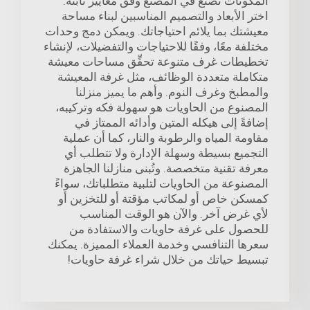
المكونات تُصنع في المصنع وفق معايير ثابتة.
اختر الأبعاد والتصميم المناسبين لبناء مساحة
معيشتك بما يلائم احتياجاتك. ويمكن دمج وحدات
مختلفة معًا، وفقًا للاحتياجات والتفضيلات، لإنشاء
تخطيطات غرف متنوعة تحقِّق مساحات معيشة
متكاملة متعددة الوظائف، مثل غرفة المعيشة
والمطبخ وغرف النوم. وأهم ما يميز منزلنا
المصنوع من الحاويات هو سهولة فكه وتركيبه،
إضافةً إلى هيكله المتين وأدائه الممتاز في
مقاومة المياه والرطوبة والنار، كما أن عملية
التجميع بسيطة وسهلة الإدارة ولا تتطلب أي
معرفة تقنية متخصصة. وتُبنى منازلنا الجاهزة
المصنوعة من الحاويات لتلبية متطلباتك، سواءً
كمسكن خاص أو لمكاتب مؤقتة أو للتخزين أو
لأي غرض آخر. والآن هو الوقت المناسب
للحصول على غرفة حاويات والاستفادة من
سعرها التنافسي وخدمة العملاء المميزة. يمكنك
تبسيط حياتك من خلال شراء غرفة حاويات!