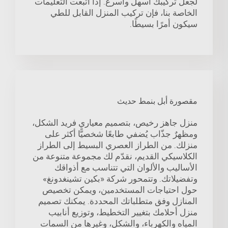
لجعل تركيبك أسهل وأسرع. إذا اتبعت التعليمات
الخاصة بنا، فإن تركيب المنزل القابل للطي
سيكون أمرًا بسيطًا.
مقصورة أبل بنمط حديث
منزل جاهز رخيص، بتصميم معياري فريد الشكل،
ومظهرٌ جذّاب يُضفي طابعًا شخصيًّا أكثر على
منزلك. من الطراز العصري البسيط إلى الطراز
الكلاسيكي القديم، نقدّم لك مجموعة متنوعة من
الأساليب والألوان التي تتناسب مع أذواقك
وتفضيلاتك. وتتمحور شركة «بكين تشينغدونغ»
حول احتياجات المستخدمين، ويمكن تخصيص
المنازل وفق متطلباتك المحددة. يمكنك تصميم
منزل أحلامك بتغيير التخطيط، وتوزيع أنابيب
المياه والكهرباء، والشكل، وغيرها من السمات