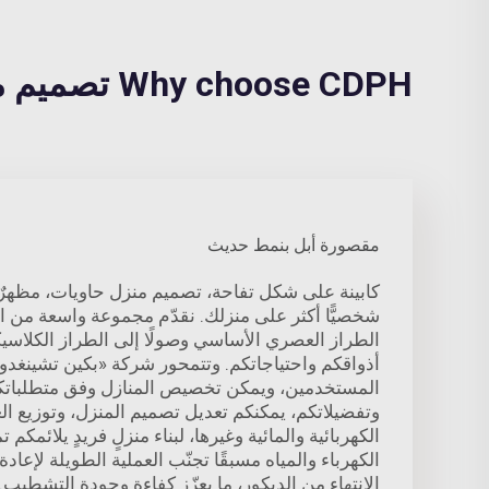
Why choose CDPH تصميم منزل الحاوية?
مقصورة أبل بنمط حديث
كابينة على شكل تفاحة، تصميم منزل حاويات، مظهرٌ 
شخصيًّا أكثر على منزلك. نقدّم مجموعة واسعة من الأ
الطراز العصري الأساسي وصولًا إلى الطراز الكلاسي
أذواقكم واحتياجاتكم. وتتمحور شركة «بكين تشينغدو
المستخدمين، ويمكن تخصيص المنازل وفق متطلباتكم. 
وتفضيلاتكم، يمكنكم تعديل تصميم المنزل، وتوزيع ا
الكهربائية والمائية وغيرها، لبناء منزلٍ فريدٍ يلائمكم تم
الكهرباء والمياه مسبقًا تجنّب العملية الطويلة لإعادة
الانتهاء من الديكور، ما يعزّز كفاءة وجودة التشطيب