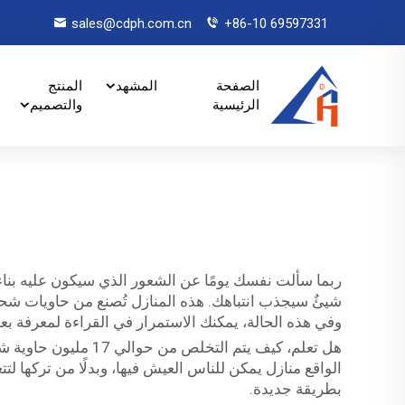
sales@cdph.com.cn
+86-10 69597331
الصفحة
المشهد
المنتج
الرئيسية
والتصميم
ربما سألت نفسك يومًا عن الشعور الذي سيكون عليه بناء م
شيئٌ سيجذب انتباهك. هذه المنازل تُصنع من حاويات شحن ت
وفي هذه الحالة، يمكنك الاستمرار في القراءة لمعرفة بعض
هل تعلم، كيف يتم ا
الواقع منازل يمكن للناس العيش فيها، وبدلًا من تركها ل
بطريقة جديدة.