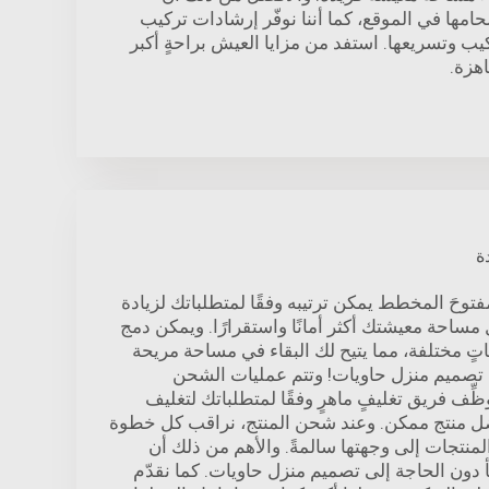
لحامها في الموقع، كما أننا نوفّر إرشادات تركيب
يب وتسريعها. استفد من مزايا العيش براحةٍ أكبر
اهزة.
ة
فتوحَ المخطط يمكن ترتيبه وفقًا لمتطلباتك لزيادة
مساحة معيشتك أكثر أمانًا واستقرارًا. ويمكن دمج
اتٍ مختلفة، مما يتيح لك البقاء في مساحة مريحة
تصميم منزل حاويات! وتتم عمليات الشحن
ظِّف فريق تغليفٍ ماهرٍ وفقًا لمتطلباتك لتغليف
ضل منتج ممكن. وعند شحن المنتج، نراقب كل خطوة
نتجات إلى وجهتها سالمةً. والأهم من ذلك أن
أ دون الحاجة إلى تصميم منزل حاويات. كما نقدّم