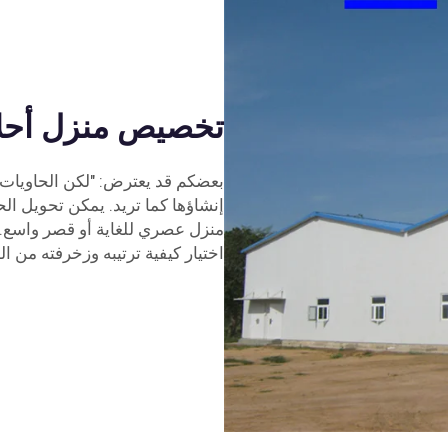
تخصيص منزل أحلا
بعضكم قد يعترض: "لكن الحاويات ل
إنشاؤها كما تريد. يمكن تحويل ال
منزل عصري للغاية أو قصر واسع. ي
اختيار كيفية ترتيبه وزخرفته من ال