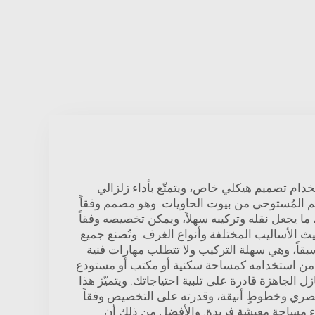
تخدام تصميم هيكلي خاص، ويتمتّع بأداء زلزالي
 المُستوحى من بيوت الحاويات. وهو مصمم وفقاً
 ما يجعل نقله وتركيبه سهلاً، ويمكن تخصيصه وفقاً
 الأساليب المختلفة وأنواع الغرف. وتُصنع جميع
قاً، وهي سهلة التركيب ولا تتطلب مهارات فنية
من استخدامه كمساحة سكنية أو مكتب أو مستودع
ل الجاهزة قادرة على تلبية احتياجاتك. ويتميّز هذا
عصري وخطوطٍ أنيقة، وقدرته على التخصيص وفقاً
ء مساحة معيشة فريدة. والأفضل من ذلك أن