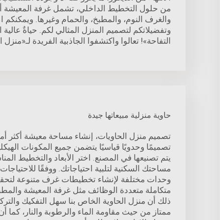
من حلول التخطيط الداخلي، تشمل غرفة المعيشة أو
والغرف النوم، والمطبخ، والحمام وغيرها. ويمكنكم ال
وتفضيلاتكم لتصميم المنزل المثالي لكم. حياةٌ عالية 
التفاحة»! تعالوا واكتشفوا الجاذبية الفريدة لـ«منزل ا
حاوية منزلية مبيعاتها جيدة
تصميم منزل الحاويات، إنشاء مساحة معيشة أكثر أما
تصميمًا وحدويًا قياسيًا يتضمن جميع المكونات الهيكل
يتم تصنيعها في المصنع. اختر الأبعاد والتخطيط المن
مساحتك السكنية لتلبية احتياجاتك. ووفقًا للاحتياجا
وحدات مختلفة لإنشاء تخطيطات غرف متنوعة لتح
متكاملة متعددة الوظائف مثل غرفة المعيشة والمطبخ
ذلك أن منزل الحاوية الخاص بنا سهل التفكيك والتركي
ممتاز من حيث مقاومة الماء والرطوبة والنار، كما أ