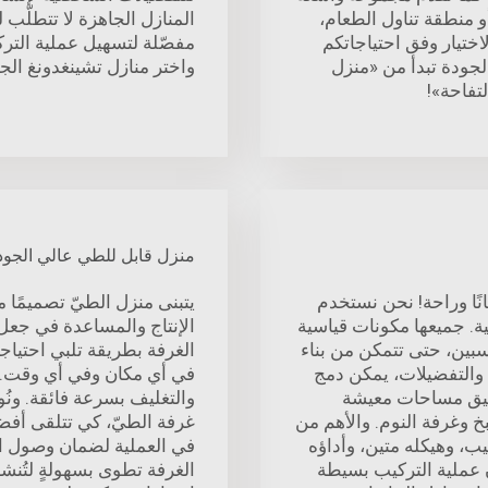
 منطقة تناول الطعام،
المنازل الجاهزة لا تتطلّب 
اختيار وفق احتياجاتكم
مفصّلة لتسهيل عملية الترك
الجودة تبدأ من «منزل
واختر منازل تشينغدونغ الج
لتفاحة»!
منزل قابل للطي عالي الجود
نًا وراحة! نحن نستخدم
يتبنى منزل الطيّ تصميمًا م
ية. جميعها مكونات قياسية
الإنتاج والمساعدة في جعل 
اسبين، حتى تتمكن من بناء
الغرفة بطريقة تلبي احتياج
ت والتفضيلات، يمكن دمج
في أي مكان وفي أي وقت. 
قيق مساحات معيشة
والتغليف بسرعة فائقة. ونُو
 وغرفة النوم. والأهم من
غرفة الطيّ، كي تتلقى أف
ب، وهيكله متين، وأداؤه
في العملية لضمان وصول الم
ن عملية التركيب بسيطة
الغرفة تطوى بسهولةٍ لتُنش