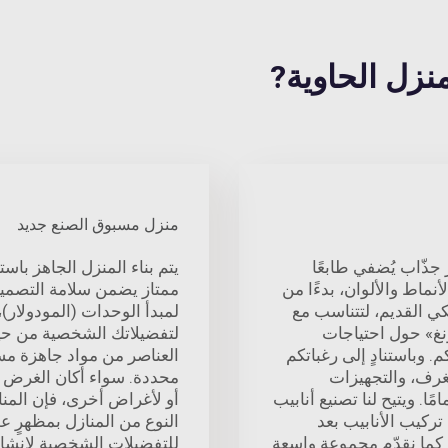
منزل مسبوق الصنع جديد
جذّاب يُضفي طابعًا
يتم بناء المنزل الجاهز باس
نماط والألوان، بدءًا من
ممتاز يضمن سلامة التصميم
كي القديم، لتتناسب مع
لمبدأ الوحدات (المودولار)،
نغ» حول احتياجات
لتفضيلاتك الشخصية من حيث
وباستنادٍ إلى رغباتكم
العناصر من مواد جاهزة مسب
لغرف، والتجهيزات
محددة. سواء أكان الغرض 
امًا. ويتيح لنا تصنيع أنابيب
أو لأغراض أخرى، فإن المناز
 تركيب الأنابيب بعد
النوع من المنازل بمظهرٍ 
. كما نقدّم مجموعة واسعة
للتفضيلات الشخصية لإنشا