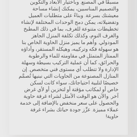
مسبقًا في المصنع. وباختيار الأبعاد والتكوين
والتصميم المناسبين، يمكنك إنشاء مساحة
معيشتك بسرعة. وبناءً على متطلبات العميل
وتفضيلاته، يمكن دمج الوحدات المختلفة لإنشاء
تخطيطات متنوعة للغرف، بما في ذلك المطبخ
والغرف النوم، وكذلك تكلفة المنزل الجاهز
المودولي. وأهم ما يميز منزل الحاوية الخاص بنا
هو سهولة فكه وتركيبه، وهيكله المستقر، وأداؤه
الممتاز المتمثل في مقاومته للماء والرطوبة
والحرائق، كما أن عملية التركيب بسيطة وسهلة
الإدارة ولا تتطلب أي مستوى فني متخصص. إن
المنازل المصنوعة من الحاويات التي نبنيها تُصمَّم
خصيصًا لتلبية احتياجاتك، سواء كانت لسكن
خاص أو لمكاتب مؤقتة أو لتخزين أو لأي غرض
آخر. والآن هو الوقت الأمثل لشراء غرفة حاوية
والحصول على سعر منخفض بالإضافة إلى خدمة
عملاء مميزة. عزِّز جودة حياتك بشراء غرفة
حاوية!