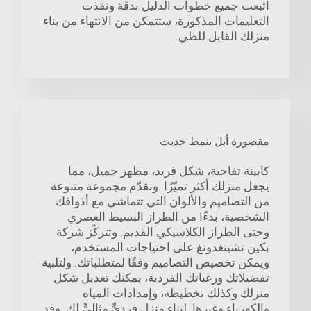
اتبعت جميع خطوات الدليل بدقة ونفذت
التعليمات المذكورة، ستتمكن من الانتهاء من بناء
منزلك القابل للطي.
مقصورة أبل بنمط حديث
كابينة تفاحية، شكل فريد، مظهر جميل، مما
يجعل منزلك أكثر تميّزًا. ونقدّم مجموعة متنوعة
من التصاميم والألوان التي تتماشى مع أذواقك
الشخصية، بدءًا من الطراز البسيط العصري
وحتى الطراز الكلاسيكي القديم. وتتركّز شركة
بكين تشينغدونغ على احتياجات المستخدم،
ويمكن تخصيص التصاميم وفقًا لمتطلباتك. ولتلبية
تفضيلاتك ورغباتك الفردية، يمكنك تعديل شكل
منزلك وكذلك تخطيطه، وإمدادات المياه
والكهرباء وغيرها. لبناء منزلٍ فرديٍّ مثاليٍّ لك. وقد