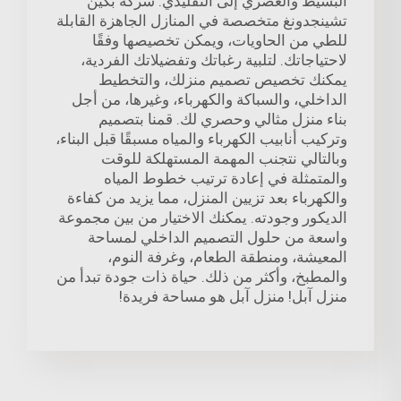
البسيط والعصري إلى التقليدي. شركة بكين
تشينجدونغ متخصصة في المنازل الجاهزة القابلة
للطي من الحاويات، ويمكن تخصيصها وفقًا
لاحتياجاتك. لتلبية رغباتك وتفضيلاتك الفردية،
يمكنك تخصيص تصميم منزلك، والتخطيط
الداخلي، والسباكة والكهرباء، وغيرها، من أجل
بناء منزل مثالي وحصري لك. قمنا بتصميم
وتركيب أنابيب الكهرباء والمياه مسبقًا قبل البناء،
وبالتالي نتجنب المهمة المستهلكة للوقت
والمتمثلة في إعادة ترتيب خطوط المياه
والكهرباء بعد تزيين المنزل، مما يزيد من كفاءة
الديكور وجودته. يمكنك الاختيار من بين مجموعة
واسعة من حلول التصميم الداخلي لمساحة
المعيشة، ومنطقة الطعام، وغرفة النوم،
والمطبخ، وأكثر من ذلك. حياة ذات جودة تبدأ من
منزل آبل! منزل آبل هو مساحة فريدة!