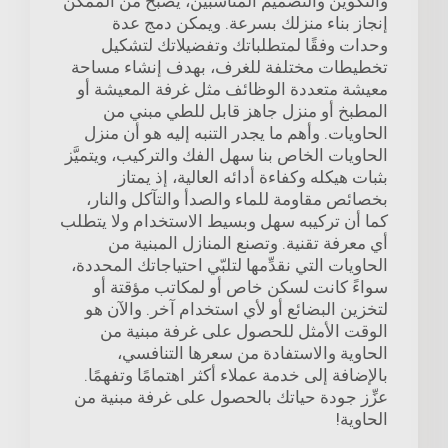
والتكوين والتصميم المناسبين، يصبح من الممكن
إنجاز بناء منزلك بسرعة. ويمكن دمج عدة
وحدات وفقًا لمتطلباتك وتفضيلاتك لتشكيل
تخطيطات مختلفة للغرف، بهدف إنشاء مساحة
معيشة متعددة الوظائف مثل غرفة المعيشة أو
المطبخ أو منزل جاهز قابل للطي مبني من
الحاويات. وأهم ما يجدر التنبه إليه هو أن منزل
الحاويات الخاص بنا سهل الفك والتركيب، ويتميَّز
بثبات هيكله وكفاءة أدائه العالية، إذ يمتاز
بخصائص مقاومة للماء والصدأ والتآكل والنار،
كما أن تركيبه سهل وبسيط الاستخدام ولا يتطلب
أي معرفة تقنية. وتصنع المنازل المبنية من
الحاويات التي نقدِّمها لتلبّي احتياجاتك المحددة،
سواءً كانت لسكن خاص أو لمكاتب مؤقتة أو
لتخزين البضائع أو لأي استخدام آخر. والآن هو
الوقت الأمثل للحصول على غرفة مبنية من
الحاوية والاستفادة من سعرها التنافسي،
بالإضافة إلى خدمة عملاء أكثر اهتمامًا وتفهمًا.
عزِّز جودة حياتك بالحصول على غرفة مبنية من
الحاوية!