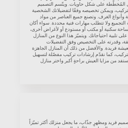
 المُخطَّطة على شكل حاويات. ويتّسم التصميم
تركيب، ويمكن تخصيصه وفقًا لتفضيلاتك الشخصية
 وأنواع الغرف. وتصنع جميع العناصر من مواد
التجميع ولا تتطلب مهارات فنية محددة. سواء أكان
ساحة سكنية أو مكتب أو مستودع أو لأغراض أخرى،
لى تلبية احتياجاتك. ويتميّز هذا النوع من المنازل
ة، وقدرته على التخصيص وفق التفضيلات
شة فريدة. والأفضل من ذلك أن المنازل الجاهزة
التركيب، كما نقدّم إرشادات تركيب مفصّلة لتسهيل
تفد من مزايا العيش براحةٍ أكبر واختر منازل
يم فريد ومظهرٍ جذّاب، ما يجعل منزلك أكثر تميّزاً