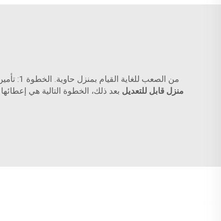
من الصعب للغاية القيام بمنزل حاوية. الخطوة 1: تأمين حاوية شحن. حاول اختيار واحدة ليست في حالة صدأ أو ارتداء مفرط. عليك أن تعيش فيها! مع تصميم جميل CDPH
منزل قابل للتعديل
بعد ذلك، الخطوة التالية هي إعطائها 