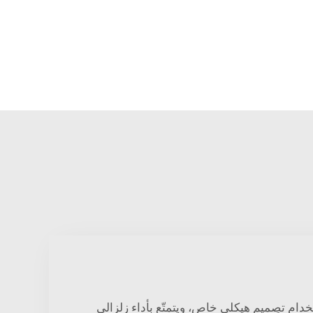
تخدام تصميم هيكلي خاص، ويتمتّع بأداء زلزالي