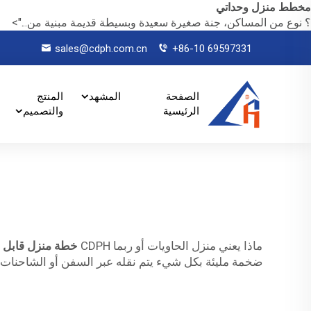
مخطط منزل وحداتي
؟ نوع من المساكن، جنة صغيرة سعيدة وبسيطة قديمة مبنية من...">
sales@cdph.com.cn
+86-10 69597331
الصفحة
المشهد
المنتج
الرئيسية
والتصميم
ماذا يعني منزل الحاويات أو ربما CDPH
خطة منزل قابل ل
ضخمة مليئة بكل شيء يتم نقله عبر السفن أو الشاحنات حول