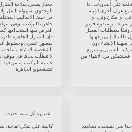
ائمة على الحاويات، ما
ممتاز يضمن سلامة المنازل
ة مع غرف أخرى لتلبية
الوحدوي بسهولة النقل وال
في أي مكان وفي أي
من حيث الأساليب المختلفة
يم سريعة. وسيقوم فريق
جاهزة للتركيب، وهي سهلة 
وفقًا لمتطلبات العميل.
الغرض منها استخدامها كم
طلبيتك إلى وجهتها
فإن المنازل الجاهزة قادرة ع
ي سهلة الإنشاء دون
بمظهرٍ عصري وخطوطٍ أنيق
لتركيب لتسهيل وتسريع
الشخصية لإنشاء مساحة معي
، فستتمكن من الانتهاء من
لا تتطلّب لحامًا في موقع 
عملية التركيب وتسريعها. اس
تشينغدونغ الجاهزة.
مقصورة أبل بنمط حديث
احة! نحن نستخدم تصاميم
كابينة على شكل تفاحة، بتصم