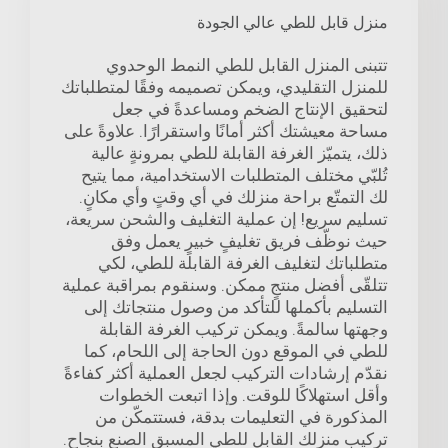
منزل قابل للطي عالي الجودة
تتبنى المنزل القابل للطي النمط الوحدوي
للمنزل التقليدي، ويمكن تصميمه وفقًا لمتطلباتك
لتحقيق الإنتاج الضخم ومساعدةً في جعل
مساحة معيشتك أكثر أمانًا واستقرارًا. علاوةً على
ذلك، يتميّز الغرفة القابلة للطي بمرونةٍ عالية
تُلبّي مختلف المتطلبات الاستخدامية، مما يتيح
لك التمتّع براحة منزلك في أي وقتٍ وأي مكانٍ.
تسليم سريع! إن عملية التغليف والشحن سريعة،
حيث نوظّف فريق تغليفٍ خبيرٍ يعمل وفق
متطلباتك لتغليف الغرفة القابلة للطي، لكي
تتلقّى أفضل منتجٍ ممكن. وسنقوم بمراقبة عملية
التسليم بأكملها للتأكد من وصول منتجاتك إلى
وجهتها سالمةً. ويمكن تركيب الغرفة القابلة
للطي في الموقع دون الحاجة إلى اللحام، كما
نقدّم إرشادات التركيب لجعل العملية أكثر كفاءةً
وأقل استهلاكًا للوقت. وإذا اتبعت الخطوات
المذكورة في التعليمات بدقة، فستتمكّن من
تركيب منزلك القابل للطي المسبق الصنع بنجاح.