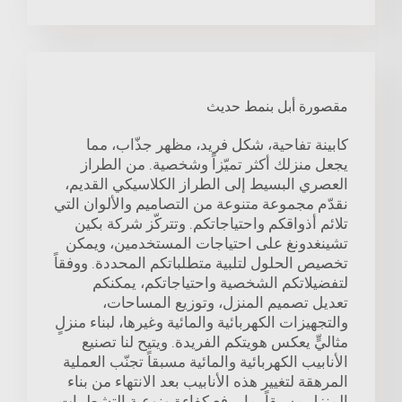
مقصورة أبل بنمط حديث
كابينة تفاحية، شكل فريد، مظهر جذّاب، مما
يجعل منزلك أكثر تميّزاً وشخصية. من الطراز
العصري البسيط إلى الطراز الكلاسيكي القديم،
نقدّم مجموعة متنوعة من التصاميم والألوان التي
تلائم أذواقكم واحتياجاتكم. وتتركّز شركة بكين
تشينغدونغ على احتياجات المستخدمين، ويمكن
تخصيص الحلول لتلبية متطلباتكم المحددة. ووفقاً
لتفضيلاتكم الشخصية واحتياجاتكم، يمكنكم
تعديل تصميم المنزل، وتوزيع المساحات،
والتجهيزات الكهربائية والمائية وغيرها، لبناء منزلٍ
مثاليٍّ يعكس هويتكم الفريدة. ويتيح لنا تصنيع
الأنابيب الكهربائية والمائية مسبقاً تجنّب العملية
المرهقة لتغيير هذه الأنابيب بعد الانتهاء من بناء
المنزل مسبقاً، ما يرفع كفاءة ونوعية التشطيبات.