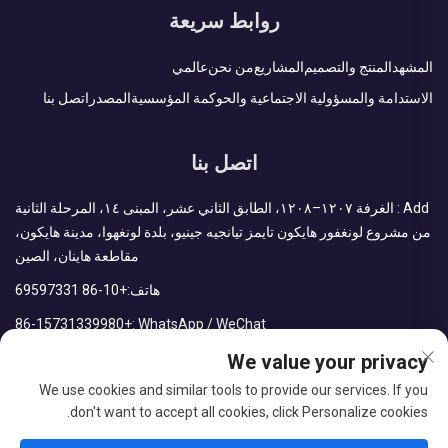
روابط سريعة
المشهد
المنتج والتصميم
المشاريع
من نحن
عالمي
الاستدامة والمسؤولية الاجتماعية والحوكمة المؤسسية
المصدر
اتصل بنا
اتصل بنا
Add : الغرفة ١٢٠٧–١٢٠٨، الطابق الثاني عشر، المبنى ١٤، المرحلة الثانية
من مشروع لونغفور هايكون تايمز تيانجيه جينيو، بلدة لونغهوا، مدينة هايكون،
مقاطعة هاينان، الصين
هاتف:
+86-10 69597331
+86-15731339980
WhatsApp / WeChat :
We value your privacy
البريد الإلكتروني:
sales@cdph.com.cn
We use cookies and similar tools to provide our services. If you
don't want to accept all cookies, click Personalize cookies.