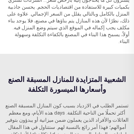
يشترون كل ما يحتاجون إليه بأرخص سعر... الشركات تشتري
بكميات كبيرة للاستفادة من اقتصاديات الحجم. يحسن جاذبية
المنزل بالكامل وبالتالي يقلل من السعر الإجمالي. علاوة على
ذلك، نظرًا لأن هذه المنازل يتم بناؤها في مصنع، فلا يوجد بناء
مكلف يجب إكماله في الموقع الذي سيتم وضع المنزل فيه.
أولاً، يسمح هذا البناء في المصنع بالكفاءة التكلفة وسهولة
البناء.
الشعبية المتزايدة للمنازل المسبقة الصنع
وأسعارها الميسورة التكلفة
تستمر الطلب في الازدياد بسبب كون المنازل المسبقة الصنع
أكثر تحملًا من الناحية التكلفة. days هذه الأيام، ومع معظم
العائلات والأفراد الذين يعملون ضمن ميزانية أو يبدؤون بتوفير
أموالهم؛ فهذا أمر رائع بالنسبة لهم. سنتناول في هذا المقال