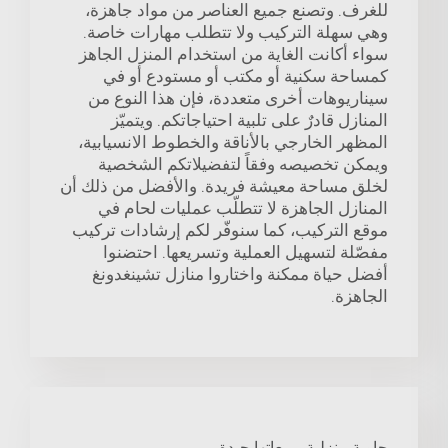
للغرف. وتصنع جميع العناصر من مواد جاهزة،
وهي سهلة التركيب ولا تتطلب مهارات خاصة.
سواء أكانت الغاية من استخدام المنزل الجاهز
كمساحة سكنية أو مكتب أو مستودع أو في
سيناريوهات أخرى متعددة، فإن هذا النوع من
المنازل قادرٌ على تلبية احتياجاتكم. ويتميّز
المظهر الخارجي بالأناقة والخطوط الانسيابية،
ويمكن تخصيصه وفقاً لتفضيلاتكم الشخصية
لخلق مساحة معيشة فريدة. والأفضل من ذلك أن
المنازل الجاهزة لا تتطلّب عمليات لحام في
موقع التركيب، كما سنوفّر لكم إرشادات تركيب
مفصّلة لتسهيل العملية وتسريعها. احتضنوا
أفضل حياة ممكنة واختاروا منازل تشينغدونغ
الجاهزة.
حاوية منزلية مبيعاتها جيدة