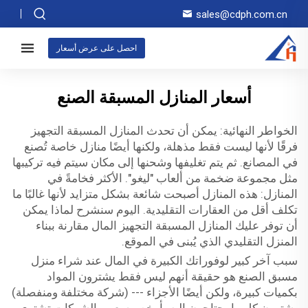
sales@cdph.com.cn
احصل على عرض أسعار
أسعار المنازل المسبقة الصنع
الخواطر النهائية: يمكن أن تحدث المنازل المسبقة التجهيز
فرقًا لأنها ليست فقط مذهلة، ولكنها أيضًا منازل خاصة تُصنع
في المصانع. ثم يتم تغليفها وشحنها إلى مكان سيتم فيه تركيبها
مثل مجموعة ضخمة من ألعاب "ليغو". الأكثر فخامةً في
المنازل: هذه المنازل أصبحت شائعة بشكل متزايد لأنها غالبًا ما
تكلف أقل من العقارات التقليدية. اليوم سنشرح لماذا يمكن
أن توفر عليك المنازل المسبقة التجهيز المال مقارنة ببناء
المنزل التقليدي الذي يُبنى في الموقع.
سبب آخر كبير لوفوراتك الكبيرة في المال عند شراء منزل
مسبق الصنع هو حقيقة أنهم ليس فقط يشترون المواد
بكميات كبيرة، ولكن أيضًا الأجزاء --- (شركة مختلفة ومنفصلة)