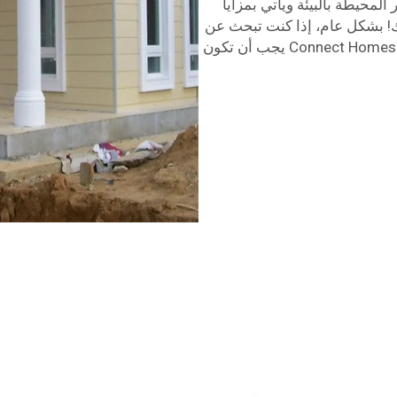
لمحيطة بالبيئة ويأتي بمزايا
بك! بشكل عام، إذا كنت تبحث عن
منزل مصمم بشكل جيد وكان ميزانيتك محدودة، فإن شركة Connect Homes يجب أن تكون