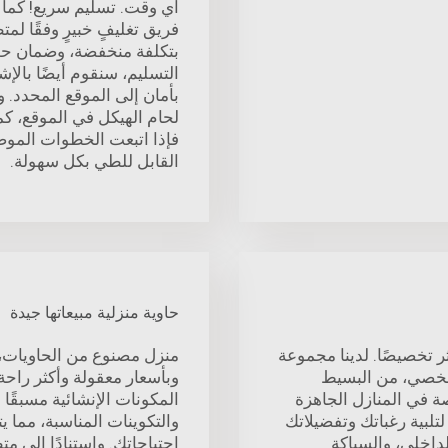
أي وقت. تسليم سريع! كما أ
فريق تغليفٍ خبيرٍ وفقًا لم
بتكلفة منخفضة، وضمان حص
التسليم، سنقوم أيضًا بالإ
بأمان إلى الموقع المحدد. و
لحام الهيكل في الموقع، كما 
فإذا اتبعت الخطوات الموضَّ
القابل للطي بكل سهولة.
حاوية منزلية مبيعاتها جيدة
 تخصيصًا. لدينا مجموعة
منزل مصنوع من الحاويات،
لشخصي، من البسيط
وبأسعار معقولة وأكثر راح
 في المنازل الجاهزة
المكونات الإنشائية مسبقًا 
تلبية رغباتك وتفضيلاتك
والتكوينات المناسبة، مما 
داخلي، والسباكة
احتياجاتك. واستنادًا إلى 