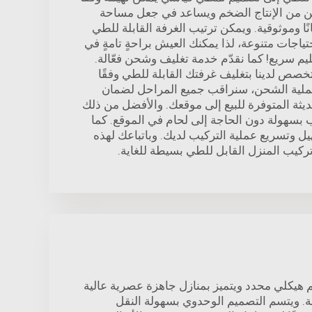
كّن من الإنتاج الضخم ويساعد في جعل مساحة
نًا وموثوقية. ويمكن ترتيب الغرفة القابلة للطي
ياجات متنوعة، لذا يمكنك العيش براحةٍ تامةٍ في
م سريع! كما نقدّم خدمة تغليف وشحن فعّالة.
خصص لدينا بتغليف غرفتك القابلة للطي وفقًا
عملية الشحن، سنراقب جميع المراحل لضمان
يثة المتوفرة للبيع إلى موقعك. والأفضل من ذلك
ّب بسهولة دون الحاجة إلى لحام في الموقع. كما
ل وتسريع عملية التركيب لديك. وباتباعك لهذه
ركيب المنزل القابل للطي بسيطة للغاية.
م هيكلي محدد ويتميز بمنازل جاهزة عصرية عالية
ة. ويتسم التصميم الوحدوي بسهولة النقل