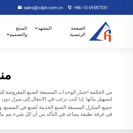
sales@cdph.com.cn
+86-10 69597331
الصفحة
المشهد
المنتج
الرئيسية
والتصميم
منا
من الحكمة اختبار الوحدات المسبقة الصنع المعروضة للب
لتسهيل بنائها. إذا كنت ترغب في الانتقال إلى منزل دون ع
جميع المنازل المسبقة الصنع الحديثة تُصنع في المصنع، وهو
في غرفة نظيفة يساعد في التأكد من أن كل شيء يتم بناؤه