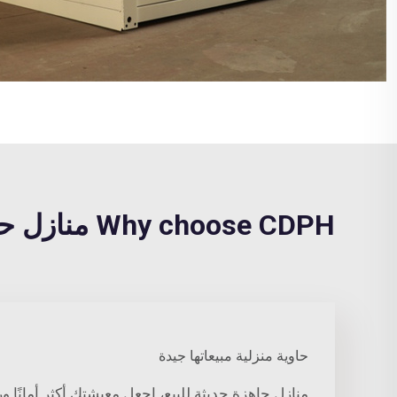
Why choose CDPH منازل حديثة مسبقة الصنع للبيع?
حاوية منزلية مبيعاتها جيدة
منازل جاهزة حديثة للبيع، اجعل معيشتك أكثر أمانًا و