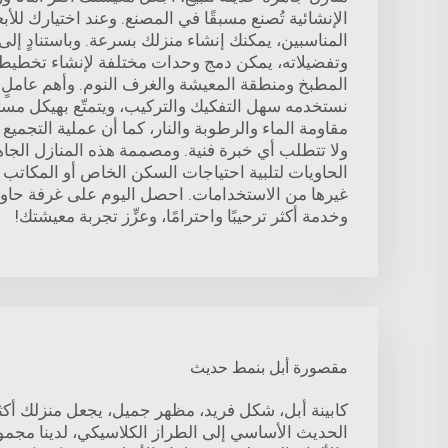
الإنشائية تُصنع مسبقًا في المصنع. وعند اختيارك للأب
المناسبين، يمكنك إنشاء منزلك بسرعة. وباستنادٍ إلى
وتفضيلاته، يمكن دمج وحدات مختلفة لإنشاء تخطي
المطبخ ومنطقة المعيشة والغرف النوم. وأهم عاملٍ ه
نستخدمه سهل التفكيك والتركيب، ويتمتّع بهيكل مست
مقاومة الماء والرطوبة والنار، كما أن عملية التجمي
ولا تتطلب أي خبرة فنية. ومصممة هذه المنازل الجا
الحاويات لتلبية احتياجات السكن الخاص أو المكاتب ا
غيرها من الاستخدامات. احصل اليوم على غرفة حاوية
وخدمة أكثر ترحيبًا واحترامًا، وعزِّز تجربة معيشتك!
مقصورة أبل بنمط حديث
كابينة أبل، شكل فريد، مظهر جميل، يجعل منزلك أكث
الحديث الأساسي إلى الطراز الكلاسيكي، لدينا مجم