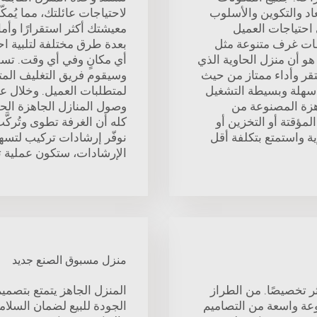
عاد والتكوين والأسلوب
لاحتياجات عائلتك، مما يُم
 احتياجات العميل
معيشتك أكثر استقرارًا وأما
طات غرف متنوعة مثل
بعدة طرق مختلفة لتلبية احت
و أن منزل الحاوية الذي
أي مكانٍ وفي أي وقت. تسلي
قر وأداء ممتاز من حيث
وسيقوم فريق التغليف المت
ع سهلة وبسيطة التشغيل
لمتطلبات العميل. وخلال 
هزة المصنوعة من
وصول المنازل الجاهزة الحد
لمؤقتة أو التخزين أو
كله أن الغرفة تطوى وتُركَ
 واستمتع بتكلفة أقل
نوفّر إرشادات تركيب لتسهي
الإرشادات، ستكون عملية ت
منزل مسبوق الصنع جديد
ر تخصيصًا. من الطراز
المنزل الجاهز يتمتع بتصمي
وعة واسعة من التصاميم
الجودة للبيع لضمان السلام