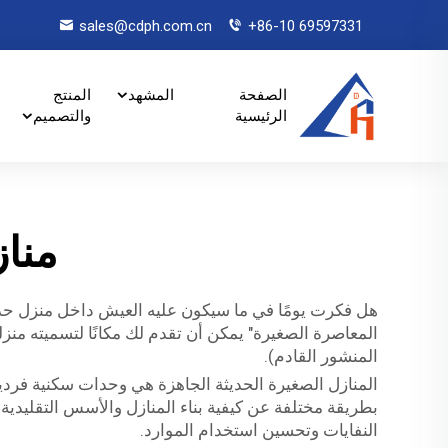
sales@cdph.com.cn
+86-10 69597331
الصفحة
المشهد
المنتج
الرئيسية
والتصميم
منا
هل فكرت يومًا في ما سيكون عليه العيش داخل منزل حدي
المعاصرة الصغيرة" يمكن أن تقدم لك مكانًا لتسميته منز
المنشور القادم).
المنازل الصغيرة الحديثة الجاهزة هي وحدات سكنية فردية ي
النفايات وتحسين استخدام الموارد.