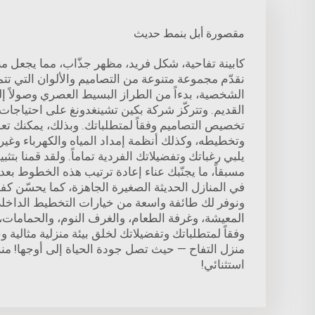
مقصورة أبل بنمط حديث
كابينة تفاحية، شكل فريد، مظهر جذّاب، مما يجعل منز
نقدّم مجموعة متنوعة من التصاميم والألوان التي تت
الشخصية، بدءاً من الطراز البسيط العصري وصولاً إ
القديم. وتتركّز شركة بكين تشينغدونغ على احتياجا
تخصيص التصاميم وفقاً لمتطلباتك. وبذلك، يمكنك ت
وتخطيطه، وكذلك أنظمة إمداد المياه والكهرباء وغيرها،
يلبي رغباتك وتفضيلاتك الفردية تماماً. ولقد قمنا بتث
مسبقاً، ما يجنّبك عناء إعادة ترتيب هذه الخطوط بعد 
في المنازل الحديثة الصغيرة الجاهزة، كما يحسّن كفا
ونوفر لك طائفة واسعة من خيارات التخطيط الداخل
المعيشة، وغرفة الطعام، والغرف النوم، والحمامات، و
وفقاً لمتطلباتك وتفضيلاتك لخلق بيئة منزلية مثالية و
منزل التفاح — حيث تصل جودة الحياة إلى أوجها! منز
استثنائي!