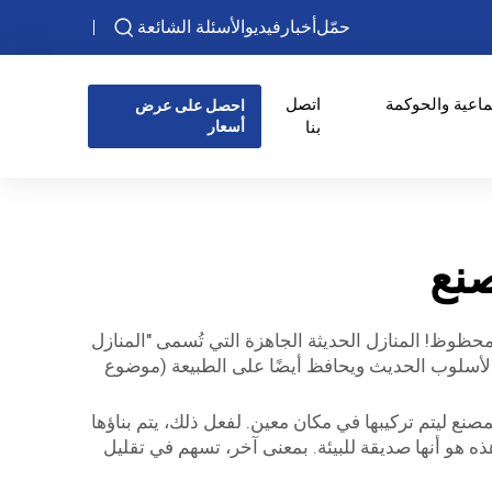
حمّل
أخبار
فيديو
الأسئلة الشائعة
ماعية والحوكمة
اتصل
احصل على عرض
بنا
أسعار
نع
وظ! المنازل الحديثة الجاهزة التي تُسمى "المنازل
ب الأسلوب الحديث ويحافظ أيضًا على الطبيعة (موضوع
مصنع ليتم تركيبها في مكان معين. لفعل ذلك، يتم بناؤها
ة مختلفة عن كيفية بناء المنازل والأسس التقليدية، مما يجعل عملية التصنيع أسرع وأسهل. وأفضل شيء在这omes هذه هو أنها صديقة للبيئة. بمعنى آخر، تسهم في تقليل