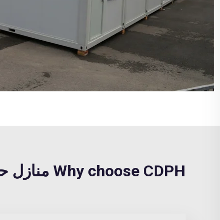
Why choose CDPH منازل حديثة صغيرة مسبقة الصنع?