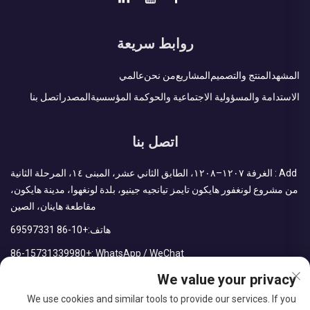
روابط سريعة
المشهد
المنتج والتصميم
المشاريع
من نحن
عالمي
الاستدامة والمسؤولية الاجتماعية والحوكمة المؤسسية
المصدر
اتصل بنا
اتصل بنا
Add : الغرفة ١٢٠٧–١٢٠٨، الطابق الثاني عشر، المبنى ١٤، المرحلة الثانية
من مشروع لونغفور هايكون تايمز تيانجيه جينيو، بلدة لونغهوا، مدينة هايكون،
مقاطعة هاينان، الصين
هاتف:
+86-10 69597331
+86-15731339980
WhatsApp / WeChat :
We value your privacy
البريد الإلكتروني:
sales@cdph.com.cn
We use cookies and similar tools to provide our services. If you