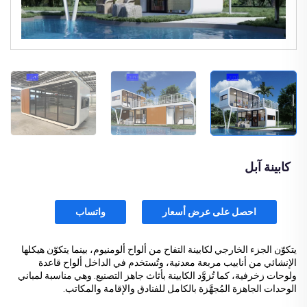
كابينة آبل
احصل على عرض أسعار
واتساب
يتكوّن الجزء الخارجي لكابينة التفاح من ألواح ألومنيوم، بينما يتكوّن هيكلها
الإنشائي من أنابيب مربعة معدنية، وتُستخدم في الداخل ألواح قاعدة
ولوحات زخرفية، كما تُزوَّد الكابينة بأثاث جاهز التصنيع. وهي مناسبة لمباني
الوحدات الجاهزة المُجهَّزة بالكامل للفنادق والإقامة والمكاتب.