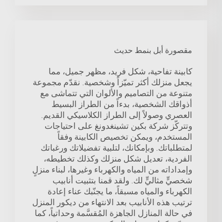
مقصورة أبل بنمط حديث
كابينة تفاحية، شكل فريد، مظهر جميل، مما
يجعل منزلك أكثر تميّزاً وشخصية. نقدّم مجموعة
متنوعة من التصاميم والألوان التي تتماشى مع
أذواقك الشخصية، بدءاً من الطراز البسيط
العصري وصولاً إلى الطراز الكلاسيكي القديم.
وتتركّز شركة بكين تشينغدونغ على احتياجات
المستخدم، ويمكن تخصيص الكابينة وفقاً
لمتطلباتك. وبإمكانك، لتلبية تفضيلاتك ورغباتك
الفردية، تعديل شكل منزلك وكذلك تخطيطه،
وإمداداته من المياه والكهرباء وغيرها، لبناء منزلٍ
شخصيٍّ مثاليٍّ لك. ولقد قمنا بتثبيت أنابيب
الكهرباء والمياه مسبقاً، ما يجنّبك عناء إعادة
ترتيب هذه الأنابيب بعد الانتهاء من ديكور المنزل
في حالة المنازل الجاهزة المُقسَّمة وحداتياً، كما