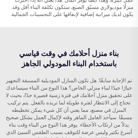
عمل كثيرة، وهذا أيضًا يوفر المال. هذا يعني أنه إذا اخترت
منزلًا موديولاري مسبّق الصنع، ستكون تكلفة البناء أقل وقد
يكون لديك ميزانية إضافية لإنفاقها على التحسينات الجمالية.
بناء منزل أحلامك في وقت قياسي
باستخدام البناء المودولي الجاهز
تم الإجابة سابقًا: هل تكون المنازل الموديلية المسبقة التجهيز
خيارًا جيدًا لبناء منزلي الخاص؟ هذا النوع من البناء سيساعدك
على تحقيق منزل أحلامك في فترة زمنية قصيرة جدًا، بحيث لا
تحتاج إلى الانتظار لفترة طويلة لما تريده بالفعل. يتم تركيب
المنزل في مصنع، مما يعني أن كل شيء يمكن تخطيطه
مسبقًا. سيأخذ العامل الماهر وقته لإكمال العمل بشكل صحيح
بدلاً من ارتكاب الأخطاء. يوفر هذا النوع من البناء وقت بناء
أسرع بكثير وليس عرضة للتوقف بسبب الطقس السيئ الذي