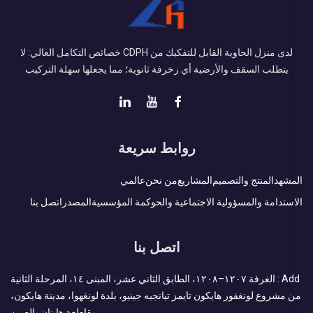
لدى منزل الحاوية القابل للتفكيك من CDPH خصائص التكامل العالي: لا
يتطلب السقف والأرضية أي زخرفة ثانوية؛ مما يجعلها سهلة التركيب
روابط سريعة
المشهد
المنتج والتصميم
المشاريع
من نحن
عالمي
الاستدامة والمسؤولية الاجتماعية والحوكمة المؤسسية
المصدر
اتصل بنا
اتصل بنا
Add : الغرفة ١٢٠٧–١٢٠٨، الطابق الثاني عشر، المبنى ١٤، المرحلة الثانية
من مشروع لونغفور هايكون تايمز تيانجيه جينيو، بلدة لونغهوا، مدينة هايكون،
مقاطعة هاينان، الصين