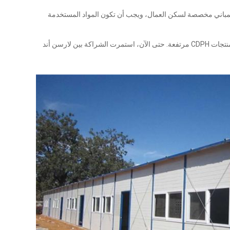
ع المباني مخصصة لسكن العمال، ويجب أن تكون المواد المستخدمة
على مدى هذه السنوات الأربع، اشترت شركة لارسن أند توبورو وحدات سكنية للعمال لعدة مواقع مشروع، وكانت نسبة رضاهم عن منتجات CDPH مرتفعة. حتى الآن، استمرت الشراكة بين لارسن أند