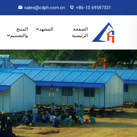
sales@cdph.com.cn
+86-10 69597331
الصفحة
المشهد
المنتج
الرئيسية
والتصميم