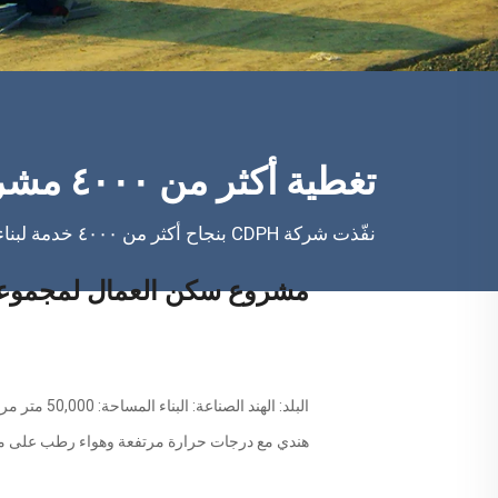
تغطية أكثر من ٤٠٠٠ مشروعًا
نفّذت شركة CDPH بنجاح أكثر من ٤٠٠٠ خدمة لبناء المخيمات في أكثر من ١٠٠ دولة.
مشروع سكن العمال لمجموعة L&T في اله
هندي مع درجات حرارة مرتفعة وهواء رطب على مدار ا