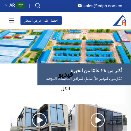
AR
sales@cdph.com.cn
احصل على عرض أسعار
أكثر من ٢٨ عامًا من الخبرة
فيديو
مُكرَّسون لتوفير حلٍّ شاملٍ لمرافق المخيمات المؤقتة
الكل