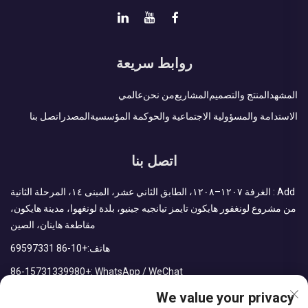
روابط سريعة
المشهد
المنتج والتصميم
المشاريع
من نحن
عالمي
الاستدامة والمسؤولية الاجتماعية والحوكمة المؤسسية
المصدر
اتصل بنا
اتصل بنا
Add : الغرفة ١٢٠٧–١٢٠٨، الطابق الثاني عشر، المبنى ١٤، المرحلة الثانية
من مشروع لونغفور هايكون تايمز تيانجيه جينيو، بلدة لونغهوا، مدينة هايكون،
مقاطعة هاينان، الصين
هاتف:
+86-10 69597331
+86-15731339980
WhatsApp / WeChat :
We value your privacy
البريد الإلكتروني:
sales@cdph.com.cn