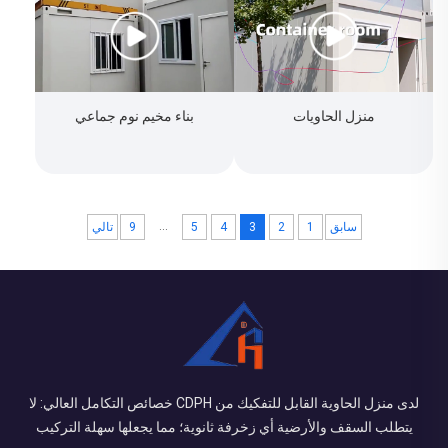
منزل الحاويات
بناء مخيم نوم جماعي
...
سابق
1
2
3
4
5
9
تالي
لدى منزل الحاوية القابل للتفكيك من CDPH خصائص التكامل العالي: لا
يتطلب السقف والأرضية أي زخرفة ثانوية؛ مما يجعلها سهلة التركيب